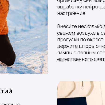
организму синтезир
выработку нейротр
настроение.
Внесите несколько 
свежем воздухе в с
прогулки по окрест
держите шторы отк
лампы с полным спе
естественного свет
ытий
есколько