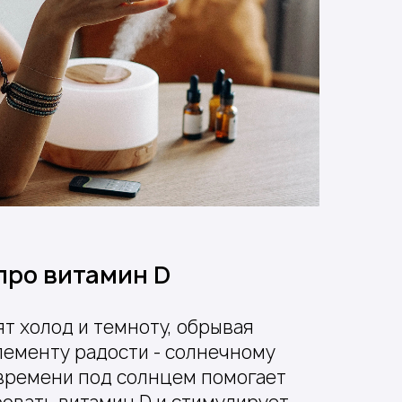
про витамин D
т холод и темноту, обрывая
лементу радости - солнечному
 времени под солнцем помогает