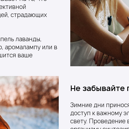
ективной
дей, страдающих
апель лаванды,
, аромалампу или в
чшится ваше
Не забывайте 
Зимние дни принося
доступ к важному э
свету. Проведение