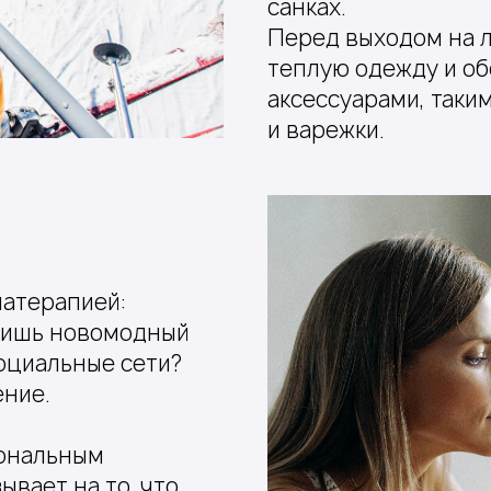
санках.
Перед выходом на л
теплую одежду и о
аксессуарами, таки
и варежки.
матерапией:
 лишь новомодный
оциальные сети?
ение.
иональным
ывает на то, что