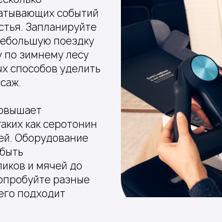
ватывающих событий
стья. Запланируйте
 небольшую поездку
у по зимнему лесу
ых способов уделить
саж.
повышает
аких как серотонин
ей. Оборудование
 быть
иков и мячей до
Попробуйте разные
сего подходит