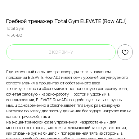
Гребной тренажер Total Gym ELEVATE (Row ADJ)
Total Gym
7450-B2
В КОРЗИНУ
Единственный на рынке тренажер для тяги в наклоном
положении ELEVATE Row ADJ имеет семь уровней регулируемого
сопротивления в процентах от собственного веса
тренирующегося и обеспечивает полноценную тренировку тела,
сочетая силовую и кардио-работу. Простой и удобный в
использовании, ELEVATE Row ADJ воздействует на все группы
мышц одновременно и обеспечивает плавную равномерную
нагрузку по всему диапазону движения благодаря нагрузке как на
концентрической, так и
на эксцентрической фазе упражнения. Разработанный для
многоплоскостного движения и включающий такие упражнения,
как сгибание рук на бицепс и попеременная тяга из стороны в
сторону, гребной тренажер удобен в использовании и подходит