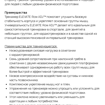
для людей с любым уровнем физической подготовки.
Преимущества
Тренажер ELEVATE Row ADJ™ помогает улучшить базовую
стабильность корпуса и укрепляет основные группы мышц.
Универсальность ELEVATE Row ADJ™ делает его идеальным для
самостоятельной тренировки в спортзале, для занятий в
небольших группах, для кардиотренировок и в качестве одной из
станций высокоинтенсивной интервальной тренировки.
Преимущества для тренирующегося:
Низкоуровневая силовая нагрузка в сочетании
с кардиотренировкой.
Семь уровней сопротивления при наклонной гребле в
сочетании с двумя независимыми движущимися платформами
обеспечивают одновременную работу всех групп мышц для
более быстрой и эффективной тренировки.
Низкое компрессионное воздействие на суставы и нижнюю
часть позвоночника.
Комплексное укрепление мышц ног и плеч.
Упражнения на тренажере можно упрощать или усложнять для
соответствия любому уровню физической подготовки.
Угол наклона можно увеличивать или уменьшать для
адаптации к любым потребностям.