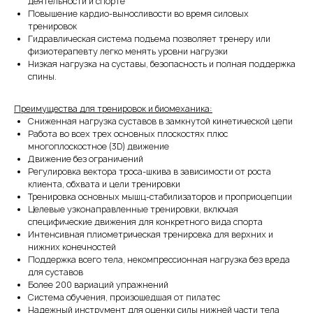
деятельности и спорте
Повышение кардио-выносливости во время силовых
тренировок
Гидравлическая система подъема позволяет тренеру или
физиотерапевту легко менять уровни нагрузки
Низкая нагрузка на суставы, безопасность и полная поддержка
спины.
Преимущества для тренировок и биомеханика:
Сниженная нагрузка суставов в замкнутой кинетической цепи
Работа во всех трех основных плоскостях плюс
многоплоскостное (3D) движение
Движение без ограничений
Регулировка вектора троса-шкива в зависимости от роста
клиента, обхвата и цели тренировки
Тренировка основных мышц-стабилизаторов и проприоцепции
Целевые узконаправленные тренировки, включая
специфические движения для конкретного вида спорта
Интенсивная плиометрическая тренировка для верхних и
нижних конечностей
Поддержка всего тела, некомпрессионная нагрузка без вреда
для суставов
Более 200 вариаций упражнений
Система обучения, произошедшая от пилатес
Надежный инструмент для оценки силы нижней части тела