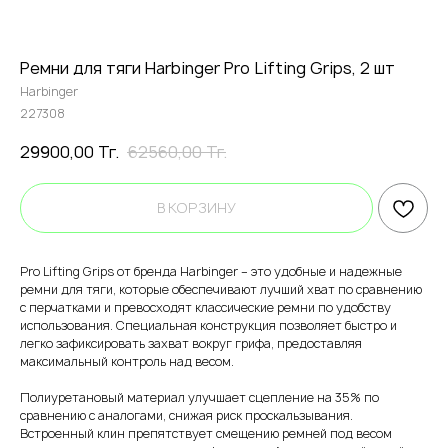
Ремни для тяги Harbinger Pro Lifting Grips, 2 шт
Harbinger
227308
29900,00
Тг.
62560,00
Тг.
В КОРЗИНУ
Pro Lifting Grips от бренда Harbinger – это удобные и надежные
ремни для тяги, которые обеспечивают лучший хват по сравнению
с перчатками и превосходят классические ремни по удобству
использования. Специальная конструкция позволяет быстро и
легко зафиксировать захват вокруг грифа, предоставляя
максимальный контроль над весом.
Полиуретановый материал улучшает сцепление на 35% по
сравнению с аналогами, снижая риск проскальзывания.
Встроенный клин препятствует смещению ремней под весом