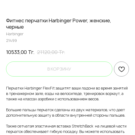
Фитнес перчатки Harbinger Power, женские,
черные
Harbinger
21499
10533,00
Тг.
21120,00
Тг.
В КОРЗИНУ
Перчатки Harbinger FlexFit защитят ваши ладони во время занятий
в тренажерном зале, езды на велосипеде, тренировок воркаут, а
также на классах аэробики с использованием весов.
Большие пальцы перчаток сделаны из двух материалов, что дает
дополнительную защиту в области внутренней стороны пальцев.
Также сетчатая эластичная вставка StretchBack на лицевой части
перчаток обеспечивает гибкую посадку. Вы можете использовать