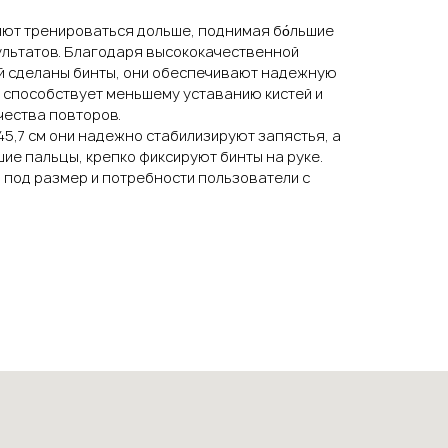
яют тренироваться дольше, поднимая бо́льшие
зультатов. Благодаря высококачественной
ой сделаны бинты, они обеспечивают надежную
о способствует меньшему уставанию кистей и
ества повторов.
45,7 см они надежно стабилизируют запястья, а
ие пальцы, крепко фиксируют бинты на руке.
 под размер и потребности пользователи с