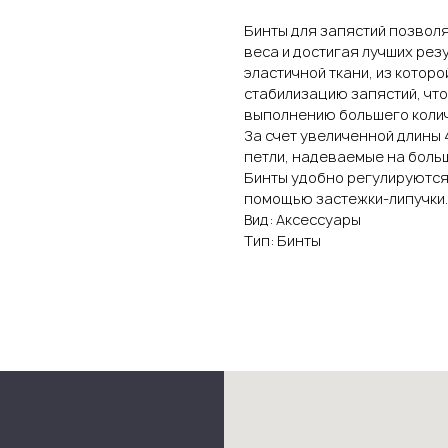
Бинты для запястий позвол
веса и достигая лучших ре
эластичной ткани, из котор
стабилизацию запястий, чт
выполнению большего колич
За счет увеличенной длины 
петли, надеваемые на больш
Бинты удобно регулируются
помощью застежки-липучки.
Вид: Аксессуары
Тип: Бинты