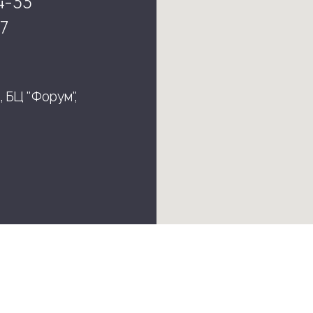
4-33
7
, БЦ "Форум",