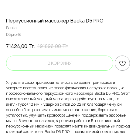
Перкуссионный массажер Beoka D5 PRO
Beoka
D5pro-B
71424,00
Тг.
191896,00
Тг.
В КОРЗИНУ
Улучшите свою производительность во время тренировок и
ускорьте восстановление после физических нагрузок с помощью
профессионального перкуссионного массажера Beoka D5 PRO. Этот
высококлассный мощный массажер воздействует на мышцы с
амплитудой 12 мм и ударной силой до 22 кг, благодаря чему он
способен быстро снимать мышечное напряжение, бороться с
усталостью, улучшать кровообращение и поддерживать здоровье
мышц. 5 сменных насадок, 4 режима работы и 5-позиционный
перкуссионный механизм позволят найти индивидуальный подход
к каждой части тела. Beoka D5 PRO – незаменимый помощник для