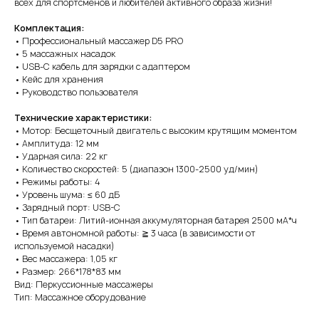
всех для спортсменов и любителей активного образа жизни!
Комплектация:
• Профессиональный массажер D5 PRO
• 5 массажных насадок
• USB-С кабель для зарядки с адаптером
• Кейс для хранения
• Руководство пользователя
Технические характеристики:
• Мотор: Бесщеточный двигатель с высоким крутящим моментом
• Амплитуда: 12 мм
• Ударная сила: 22 кг
• Количество скоростей: 5 (диапазон 1300-2500 уд/мин)
• Режимы работы: 4
• Уровень шума: ≤ 60 дБ
• Зарядный порт: USB-C
• Тип батареи: Литий-ионная аккумуляторная батарея 2500 мА*ч
• Время автономной работы: ≧ 3 часа (в зависимости от
используемой насадки)
• Вес массажера: 1,05 кг
• Размер: 266*178*83 мм
Вид: Перкуссионные массажеры
Тип: Массажное оборудование