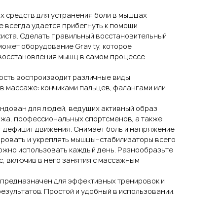
х средств для устранения боли в мышцах
е всегда удается прибегнуть к помощи
иста. Сделать правильный восстановительный
ожет оборудование Gravity, которое
 восстановления мышц в самом процессе
ость воспроизводит различные виды
в массаже: кончиками пальцев, фалангами или
ндован для людей, ведущих активный образ
ажа, профессиональных спортсменов, а также
 дефицит движения. Снимает боль и напряжение
ировать и укреплять мышцы–стабилизаторы всего
ожно использовать каждый день. Разнообразьте
, включив в него занятия с массажным
 предназначен для эффективных тренировок и
езультатов. Простой и удобный в использовании.