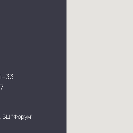
4-33
7
, БЦ "Форум",