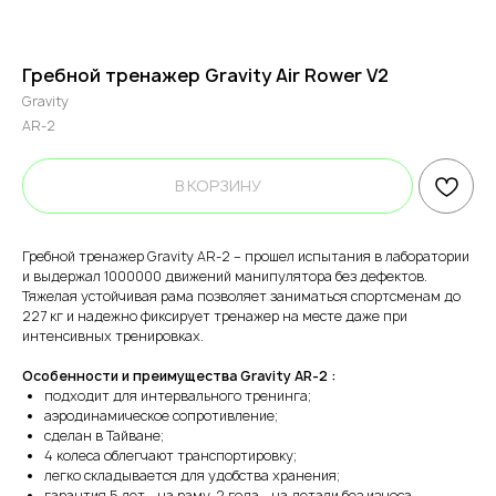
Гребной тренажер Gravity Air Rower V2
Gravity
AR-2
В КОРЗИНУ
Гребной тренажер Gravity AR-2 – прошел испытания в лаборатории
и выдержал 1000000 движений манипулятора без дефектов.
Тяжелая устойчивая рама позволяет заниматься спортсменам до
227 кг и надежно фиксирует тренажер на месте даже при
интенсивных тренировках.
Особенности и преимущества Gravity AR-2 :
подходит для интервального тренинга;
аэродинамическое сопротивление;
сделан в Тайване;
4 колеса облегчают транспортировку;
легко складывается для удобства хранения;
гарантия 5 лет - на раму, 2 года - на детали без износа.