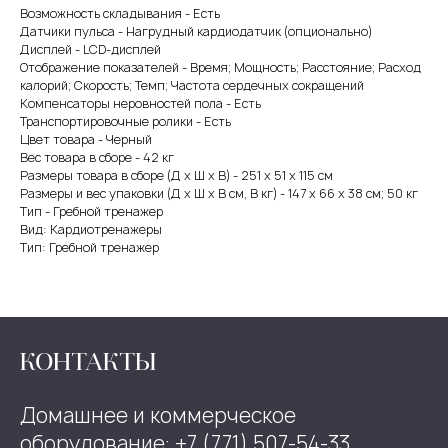
Возможность складывания - Есть
Датчики пульса - Нагрудный кардиодатчик (опционально)
Дисплей - LCD-дисплей
Отображение показателей - Время; Мощность; Расстояние; Расход
калорий; Скорость; Темп; Частота сердечных сокращений
Компенсаторы неровностей пола - Есть
Транспортировочные ролики - Есть
Цвет товара - Черный
Вес товара в сборе - 42 кг
Размеры товара в сборе (Д x Ш x В) - 251 x 51 x 115 см
Размеры и вес упаковки (Д x Ш x В см, В кг) - 147 х 66 х 38 см; 50 кг
Тип - Гребной тренажер
Вид: Кардиотренажеры
Тип: Гребной тренажер
КОНТАКТЫ
Домашнее и коммерческое
оборудование: +7 (771) 507-54-33