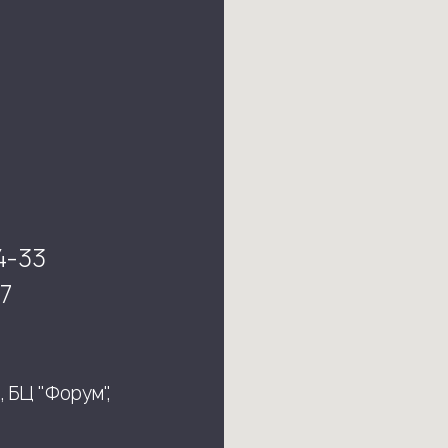
4-33
7
, БЦ "Форум",