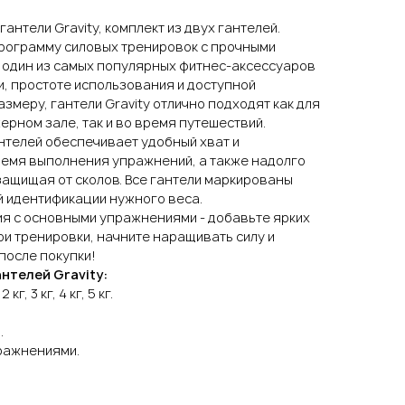
антели Gravity, комплект из двух гантелей.
рограмму силовых тренировок с прочными
 - один из самых популярных фитнес-аксессуаров
и, простоте использования и доступной
змеру, гантели Gravity отлично подходят как для
ерном зале, так и во время путешествий.
нтелей обеспечивает удобный хват и
емя выполнения упражнений, а также надолго
защищая от сколов. Все гантели маркированы
й идентификации нужного веса.
ия с основными упражнениями - добавьте ярких
ои тренировки, начните наращивать силу и
после покупки!
нтелей Gravity:
кг, 3 кг, 4 кг, 5 кг.
.
ражнениями.