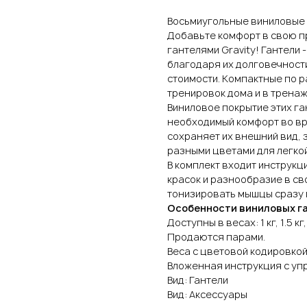
Восьмиугольные виниловые г
Добавьте комфорт в свою п
гантелями Gravity! Гантели
благодаря их долговечност
стоимости. Компактные по ра
тренировок дома и в тренаж
Виниловое покрытие этих га
необходимый комфорт во вр
сохраняет их внешний вид, 
разными цветами для легко
В комплект входит инструкц
красок и разнообразие в св
тонизировать мышцы сразу 
Особенности виниловых га
Доступны в весах: 1 кг, 1.5 кг, 2 
Продаются парами.
Веса с цветовой кодировкой
Вложенная инструкция с уп
Вид: Гантели
Вид: Аксессуары