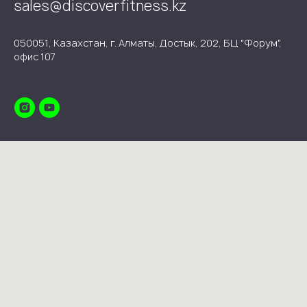
sales@discoverfitness.kz
050051, Казахстан, г. Алматы, Достык, 202, БЦ "Форум",
офис 107