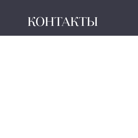
КОНТАКТЫ
Домашнее и коммерческое
оборудование: +7 (771) 507-5
Аксессуары: +7 (771) 780-94-7
sales@discoverfitness.kz
050051, Казахстан, г. Алматы, Достык, 202
офис 107