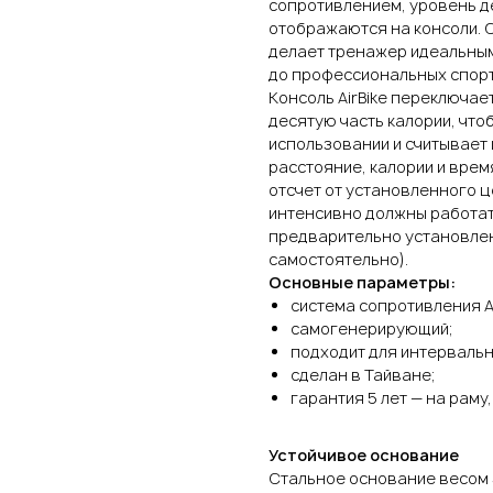
сопротивлением, уровень д
отображаются на консоли. 
делает тренажер идеальным
до профессиональных спор
Консоль AirBike переключае
десятую часть калории, что
использовании и считывает
расстояние, калории и врем
отсчет от установленного ц
интенсивно должны работат
предварительно установлен
самостоятельно).
Основные параметры:
система сопротивления Ai
самогенерирующий;
подходит для интервальн
сделан в Тайване;
гарантия 5 лет — на раму,
Устойчивое основание
Стальное основание весом 