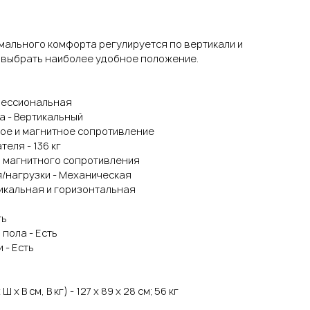
мального комфорта регулируется по вертикали и
т выбрать наиболее удобное положение.
фессиональная
а - Вертикальный
ное и магнитное сопротивление
еля - 136 кг
ей магнитного сопротивления
/нагрузки - Механическая
тикальная и горизонтальная
ть
пола - Есть
 - Есть
x В см, В кг) - 127 х 89 х 28 см; 56 кг