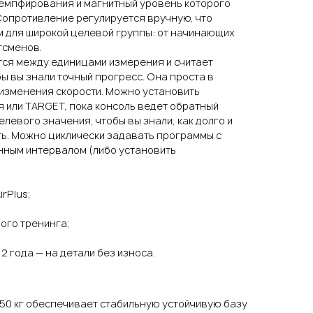
емпфирования и магнитный уровень которого
Сопротивление регулируется вручную, что
 для широкой целевой группы: от начинающих
тсменов.
тся между единицами измерения и считает
бы вы знали точный прогресс. Она проста в
 изменения скорости. Можно установить
я или TARGET, пока консоль ведет обратный
елевого значения, чтобы вы знали, как долго и
ь. Можно циклически задавать программы с
ным интервалом (либо установить
rPlus;
ого тренинга;
 2 года — на детали без износа.
50 кг обеспечивает стабильную устойчивую базу