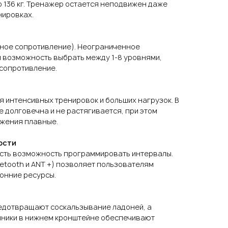
 136 кг. Тренажер остается неподвижен даже
нировках.
итное сопротивление). Неограниченное
 возможность выбрать между 1-8 уровнями,
 сопротивление.
 интенсивных тренировок и больших нагрузок. В
е долговечна и не растягивается, при этом
жения плавные.
ости
 есть возможность программировать интервалы.
etooth и ANT +) позволяет пользователям
онние ресурсы.
едотвращают соскальзывание ладоней, а
ники в нижнем кронштейне обеспечивают