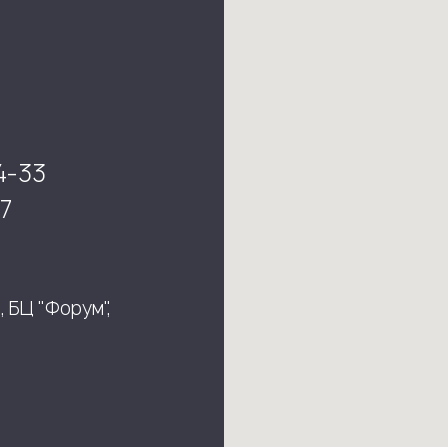
4-33
7
, БЦ "Форум",