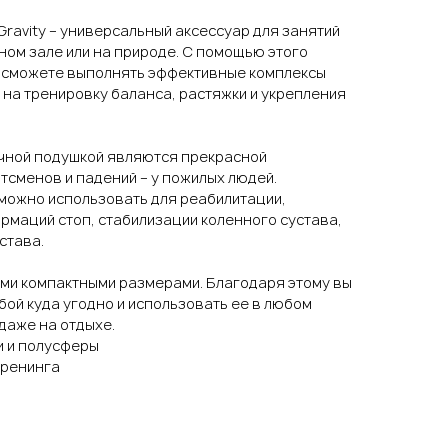
ravity – универсальный аксессуар для занятий
ном зале или на природе. С помощью этого
 сможете выполнять эффективные комплексы
на тренировку баланса, растяжки и укрепления
чной подушкой являются прекрасной
тсменов и падений – у пожилых людей.
можно использовать для реабилитации,
рмаций стоп, стабилизации коленного сустава,
става.
ми компактными размерами. Благодаря этому вы
бой куда угодно и использовать ее в любом
 даже на отдыхе.
и и полусферы
тренинга