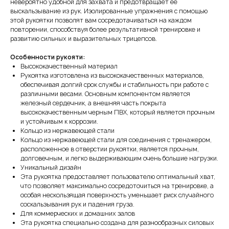
невероятно удобной для захвата и предотвращает ее
выскальзывание из рук. Изолированные упражнения с помощью
этой рукоятки позволят вам сосредотачиваться на каждом
повторении, способствуя более результативной тренировке и
развитию сильных и выразительных трицепсов.
Особенности рукояти:
Высококачественный материал
Рукоятка изготовлена из высококачественных материалов,
обеспечивая долгий срок службы и стабильность при работе с
различными весами. Основным компонентом является
железный сердечник, а внешняя часть покрыта
высококачественным черным ПВХ, который является прочным
и устойчивым к коррозии.
Кольцо из нержавеющей стали
Кольцо из нержавеющей стали для соединения с тренажером,
расположенное в отверстии рукоятки, является прочным,
долговечным, и легко выдерживающим очень большие нагрузки.
Уникальный дизайн
Эта рукоятка предоставляет пользователю оптимальный хват,
что позволяет максимально сосредоточиться на тренировке, а
особая нескользящая поверхность уменьшает риск случайного
соскальзывания рук и падения груза.
Для коммерческих и домашних залов
Эта рукоятка специально создана для разнообразных силовых