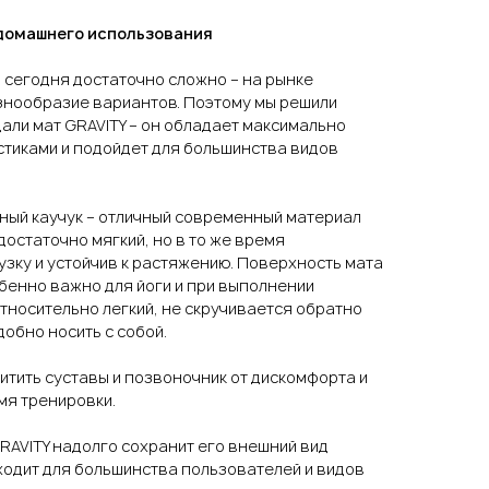
домашнего использования
 сегодня достаточно сложно – на рынке
нообразие вариантов. Поэтому мы решили
дали мат GRAVITY – он обладает максимально
тиками и подойдет для большинства видов
ьный каучук – отличный современный материал
остаточно мягкий, но в то же время
зку и устойчив к растяжению. Поверхность мата
собенно важно для йоги и при выполнении
тносительно легкий, не скручивается обратно
добно носить с собой.
итить суставы и позвоночник от дискомфорта и
мя тренировки.
RAVITY надолго сохранит его внешний вид
ходит для большинства пользователей и видов