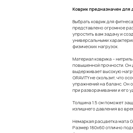
Коврик предназначен для 
Выбрать коврик для фитнеса
представлено огромное раз
упростить вам задачу и соз
универсальными характерис
физических нагрузок.
Материал коврика – нитрил
повышенной прочности. Он д
выдерживает высокую нагру
GRAVITY не скользит, что о
упражнений на баланс. Он о
при разворачивании и его у
Толщина 1.5 см поможет защ
излишнего давления во вре
Немаркая расцветка мата G
Размер 180х60 отлично под