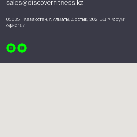
sales@discoverfitness.kz
050051, Казахстан, г. Алматы, Достык, 202, БЦ "Форум",
офис 107