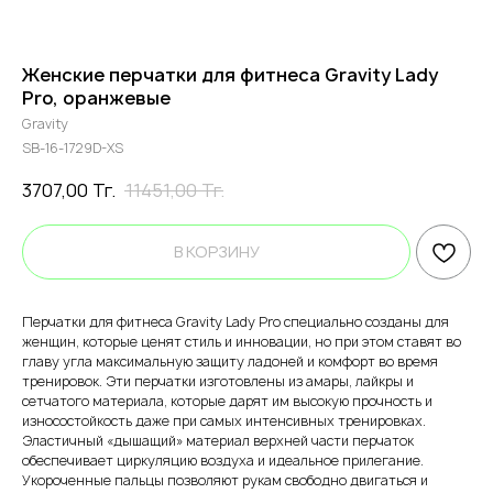
Женские перчатки для фитнеса Gravity Lady
Pro, оранжевые
Gravity
SB-16-1729D-XS
3707,00
Тг.
11451,00
Тг.
В КОРЗИНУ
Перчатки для фитнеса Gravity Lady Pro специально созданы для
женщин, которые ценят стиль и инновации, но при этом ставят во
главу угла максимальную защиту ладоней и комфорт во время
тренировок. Эти перчатки изготовлены из амары, лайкры и
сетчатого материала, которые дарят им высокую прочность и
износостойкость даже при самых интенсивных тренировках.
Эластичный «дышащий» материал верхней части перчаток
обеспечивает циркуляцию воздуха и идеальное прилегание.
Укороченные пальцы позволяют рукам свободно двигаться и