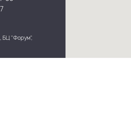
7
, БЦ "Форум",