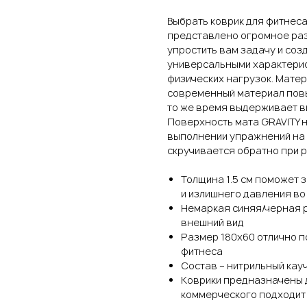
Выбрать коврик для фитнеса
представлено огромное раз
упростить вам задачу и соз
универсальными характерис
физических нагрузок. Матер
современный материал повы
то же время выдерживает вы
Поверхность мата GRAVITY н
выполнении упражнений на б
скручивается обратно при р
Толщина 1.5 см поможет 
и излишнего давления во
Немаркая синяя/черная р
внешний вид
Размер 180х60 отлично п
фитнеса
Состав – нитрильный кау
Коврики предназначены 
коммерческого подходит 