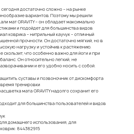
 сегодня достаточно сложно – на рынке
нообразие вариантов. Поэтому мы решили
дали мат GRAVITY – он обладает максимально
тиками и подойдет для большинства видов
иал коврика – нитрильный каучук – отличный
шенной прочности. Он достаточно мягкий, но в
сокую нагрузку и устойчив к растяжению.
е скользит, что особенно важно для йоги и при
аланс. Он относительно легкий, не
азворачивании и его удобно носить с собой.
защитить суставы и позвоночник от дискомфорта
 время тренировки
асцветка мата GRAVITY надолго сохранит его
одходит для большинства пользователей и видов
чук
для домашнего использования, для
коврик: 844382915