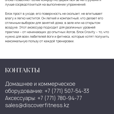
лучше сосредоточиться на выполнении упражнений.
Блок прост в уходе, его поверхность не скользит, не впитывает
влагу и легко чистится. Он легкий и компактный, что делает его
отличным выбором для занятий дома, в зале или на открытом
воздухе. Этот аксессуар подходит для различных уровней
практики – от начинающих до опытных йогов. Блок Gravity – то, что
нужно для всех любителей йоги и фитнеса, которые хотят получить
максимальную пользу от каждой тренировки.
КОНТАКТЫ
Домашнее и коммерческое
оборудование: +7 (771) 507-54-33
Аксессуары: +7 (771) 780-94-77
sales@discoverfitness.kz