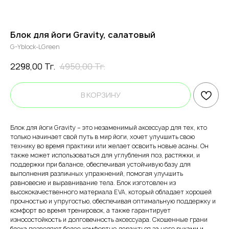
Блок для йоги Gravity, салатовый
G-Yblock-LGreen
2298,00
Тг.
4950,00
Тг.
В КОРЗИНУ
Блок для йоги Gravity – это незаменимый аксессуар для тех, кто
только начинает свой путь в мир йоги, хочет улучшить свою
технику во время практики или желает освоить новые асаны. Он
также может использоваться для углубления поз, растяжки, и
поддержки при балансе, обеспечивая устойчивую базу для
выполнения различных упражнений, помогая улучшить
равновесие и выравнивание тела. Блок изготовлен из
высококачественного материала EVA, который обладает хорошей
прочностью и упругостью, обеспечивая оптимальную поддержку и
комфорт во время тренировок, а также гарантирует
износостойкость и долговечность аксессуара. Скошенные грани
блока позволяют более комфортно деражться за него руками и