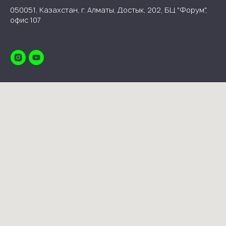
050051, Казахстан, г. Алматы, Достык, 202, БЦ "Форум",
офис 107