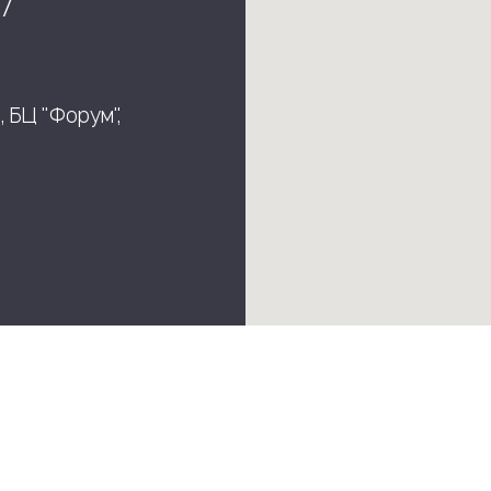
7
, БЦ "Форум",