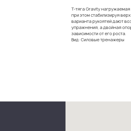
Т-тяга Gravity нагружаема
при этом стабилизируя верх
варианта рукоятей дают во
упражнения, а двойная опо
зависимости от его роста.
Вид: Силовые тренажеры