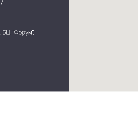
7
, БЦ "Форум",