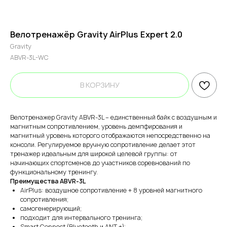
Велотренажёр Gravity AirPlus Expert 2.0
Gravity
ABVR-3L-WC
В КОРЗИНУ
Велотренажер Gravity ABVR-3L – единственный байк с воздушным и
магнитным сопротивлением, уровень демпфирования и
магнитный уровень которого отображаются непосредственно на
консоли. Регулируемое вручную сопротивление делает этот
тренажер идеальным для широкой целевой группы: от
начинающих спортсменов до участников соревнований по
функциональному тренингу.
Преимущества ABVR-3L
AirPlus: воздушное сопротивление + 8 уровней магнитного
сопротивления;
самогенерирующий;
подходит для интервального тренинга;
Smart Connect (Bluetooth и ANT +);