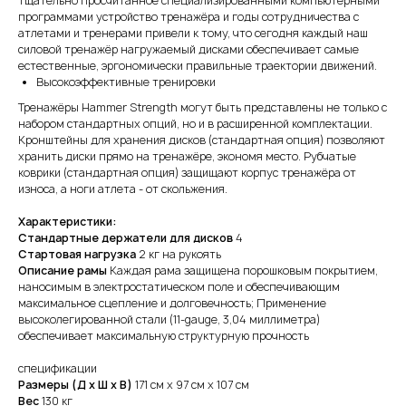
Тщательно просчитанное специализированными компьютерными
программами устройство тренажёра и годы сотрудничества с
атлетами и тренерами привели к тому, что сегодня каждый наш
силовой тренажёр нагружаемый дисками обеспечивает самые
естественные, эргономически правильные траектории движений.
Высокоэффективные тренировки
Тренажёры Hammer Strength могут быть представлены не только с
набором стандартных опций, но и в расширенной комплектации.
Кронштейны для хранения дисков (стандартная опция) позволяют
хранить диски прямо на тренажёре, экономя место. Рубчатые
коврики (стандартная опция) защищают корпус тренажёра от
износа, а ноги атлета - от скольжения.
Характеристики:
Стандартные держатели для дисков
4
Стартовая нагрузка
2 кг на рукоять
Описание рамы
Каждая рама защищена порошковым покрытием,
наносимым в электростатическом поле и обеспечивающим
максимальное сцепление и долговечность; Применение
высоколегированной стали (11-gauge, 3,04 миллиметра)
обеспечивает максимальную структурную прочность
спецификации
Размеры (Д x Ш x В)
171 см x 97 см x 107 см
Вес
130 кг