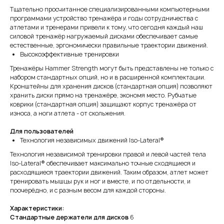
Тщательно просчитанное специализированными компьютерными
программами устройство тренажёра и годы сотрудничества с
атлетами и тренерами привели к тому, что сегодня каждый наш
силовой тренажёр нагружаемый дисками обеспечивает самые
естественные, эргономически правильные траектории движений.
Высокоэффективные тренировки
Тренажёры Hammer Strength могут быть представлены не только с
набором стандартных опций, но и в расширенной комплектации.
Кронштейны для хранения дисков (стандартная опция) позволяют
хранить диски прямо на тренажёре, экономя место. Рубчатые
коврики (стандартная опция) защищают корпус тренажёра от
износа, а ноги атлета - от скольжения.
Для пользователей
Технология независимых движений Iso-Lateral®
Технология независимой тренировки правой и левой частей тела
Iso-Lateral® обеспечивает максимально точные сходящиеся и
расходящиеся траектории движений. Таким образом, атлет может
тренировать мышцы рук и ног и вместе, и по отдельности, и
поочерёдно, и с разным весом для каждой стороны.
Характеристики:
Стандартные держатели для дисков
6