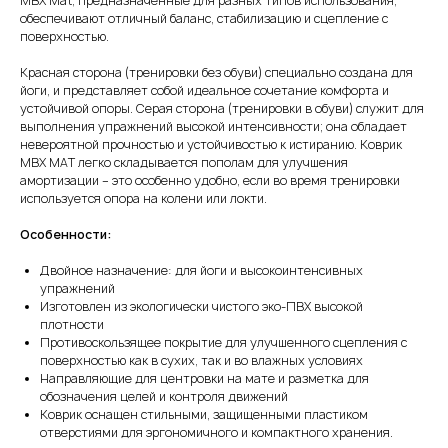
MBX Mat, предназначенные для разных типов использования,
обеспечивают отличный баланс, стабилизацию и сцепление с
поверхностью.
Красная сторона (тренировки без обуви) специально создана для
йоги, и представляет собой идеальное сочетание комфорта и
устойчивой опоры. Серая сторона (тренировки в обуви) служит для
выполнения упражнений высокой интенсивности; она обладает
невероятной прочностью и устойчивостью к истиранию. Коврик
MBX MAT легко складывается пополам для улучшения
амортизации – это особенно удобно, если во время тренировки
используется опора на колени или локти.
Особенности:
Двойное назначение: для йоги и высокоинтенсивных
упражнений
Изготовлен из экологически чистого эко-ПВХ высокой
плотности
Противоскользящее покрытие для улучшенного сцепления с
поверхностью как в сухих, так и во влажных условиях
Направляющие для центровки на мате и разметка для
обозначения целей и контроля движений
Коврик оснащен стильными, защищенными пластиком
отверстиями для эргономичного и компактного хранения.