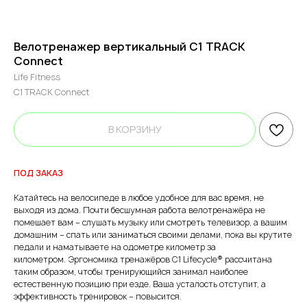
Велотренажер вертикальный C1 TRACK
Connect
Life Fitness
C1 TRACK Connect
В КОРЗИНУ
ПОД ЗАКАЗ
Катайтесь на велосипеде в любое удобное для вас время, не
выходя из дома. Почти бесшумная работа велотренажёра не
помешает вам – слушать музыку или смотреть телевизор, а вашим
домашним – спать или заниматься своими делами, пока вы крутите
педали и наматываете на одометре километр за
километром. Эргономика тренажёров С1 Lifecycle® рассчитана
таким образом, чтобы тренирующийся занимал наиболее
естественную позицию при езде. Ваша усталость отступит, а
эффективность тренировок – повысится.