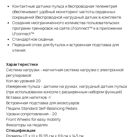
Контактные датчики пульса и беспроводная телеметрия
обеспечивают удобный мониторинг частоты сердечных
сокращений (беспроводной нагрудный датчик в комплекте.
Создание неограниченного количества пользовательских
программ тренировок на сайте LFconnect™ и в приложении
LFconnect™.
Стандартное сиденье.
Передний отсек для бутылок и встроенная подставка для
чтения.
Характеристики
Система нагрузки - магнитная система нагрузки с электронной
регулировкой
Кол-во уровней 20
Измерение пульса - датчики на ручках, нагрудный датчик пульса
(при использовании консоли с расширенным набором функций)
Вставки для напитков -1
Встроенная подставка для аксессуаров
Педали Standard Self-Balancing Pedals
Уровни сопротивления - 20
Front Wheels for easy mobility
Фиксаторы на педалях
Спецификации
Размеры (Д x Ш x В) 115 см x 69 см x 143 см