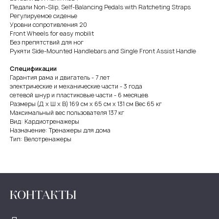
Педали Non-Slip, Self-Balancing Pedals with Ratcheting Straps
Регулируемое сиденье
Уровни сопротивления 20
Front Wheels for easy mobilit
Без препятствий для ног
Рукяти Side-Mounted Handlebars and Single Front Assist Handle
Спецификации
Гарантия рама и двигатель - 7 лет
электрические и механические части - 3 года
сетевой шнур и пластиковые части - 6 месяцев
Размеры (Д x Ш x В) 169 см x 65 см x 131 см Вес 65 кг
Максимальный вес пользователя 137 кг
Вид: Кардиотренажеры
Назначение: Тренажеры для дома
Тип: Велотренажеры
КОНТАКТЫ