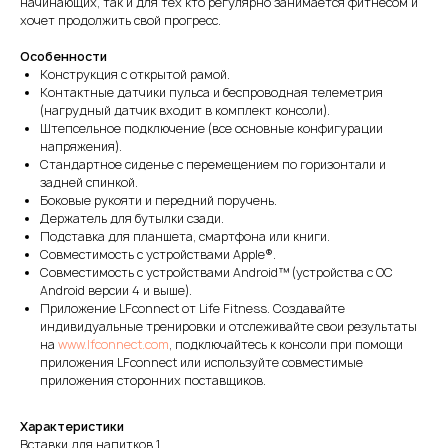
начинающих, так и для тех кто регулярно занимается фитнесом и
хочет продолжить свой прогресс.
Особенности
Конструкция с открытой рамой.
Контактные датчики пульса и беспроводная телеметрия
(нагрудный датчик входит в комплект консоли).
Штепсельное подключение (все основные конфигурации
напряжения).
Стандартное сиденье с перемещением по горизонтали и
задней спинкой.
Боковые рукояти и передний поручень.
Держатель для бутылки сзади.
Подставка для планшета, смартфона или книги.
Совместимость с устройствами Apple®.
Совместимость с устройствами Android™ (устройства с ОС
Android версии 4 и выше).
Приложение LFconnect от Life Fitness. Создавайте
индивидуальные тренировки и отслеживайте свои результаты
на
www.lfconnect.com
, подключайтесь к консоли при помощи
приложения LFconnect или используйте совместимые
приложения сторонних поставщиков.
Характеристики
Вставки для напитков 1