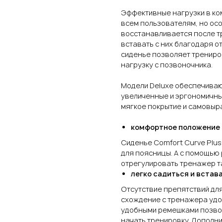
Эффективные нагрузки в ко
всем пользователям, но осо
восстанавливается после тр
вставать с них благодаря о
сиденье позволяет трениро
нагрузку с позвоночника.
Модели Deluxe обеспечиваю
увеличенные и эргономичны
мягкое покрытие и самовы
комфортное положение
Сиденье Comfort Curve Plu
для поясницы. А с помощью
отрегулировать тренажер т
легко садиться и встав
Отсутствие препятствий для
схождение с тренажера уд
удобными ремешками позво
начать тренировку. Дополн