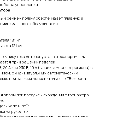
добства управления.
атора
вым ремнем поли-V обеспечивает плавную и
т минимального обслуживания.
еля 181 кг
ысота 131 см
сточнику тока Автозапуск электроэнергия для
ается при вращении педалей
 20 А или 230 В, 10 А (в зависимости от региона) с
ением, с индивидуальным автоматическим
лько при наличии дополнительного ТВ-экрана
я опоры при посадке и схождении с тренажера
ног
али Wide Ride™
ки на рукоятях
™ с поддержкой для поясницы высота спинки 51