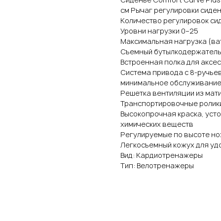
см Рычаг регулировки сиде
Количество регулировок си
Уровни нагрузки 0–25
Максимальная нагрузка (ват
Съемный бутылкодержатель 
Встроенная полка для аксе
Система привода с 8-ручье
минимальное обслуживани
Решетка вентиляции из ма
Транспортировочные ролики
Высокопрочная краска, усто
химических веществ
Регулируемые по высоте н
Легкосъемный кожух для уд
Вид: Кардиотренажеры
Тип: Велотренажеры