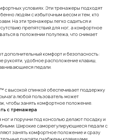
мфортных условиях. Эти тренажеры подходят
бенно людям с избыточным весом и тем, кто
авм. На эти тренажеры легко садиться и
тсутствию препятствий для ног, а комфортное
ваться в положении полулежа, что снимает
т дополнительный комфорт и безопасность:
е рукояти, удобное расположение клавиш,
равнивающиеся педали.
s™ с высокой спинкой обеспечивает поддержку
 рычага любой пользователь может
ак, чтобы занять комфортное положение.
ать с тренажера
 ног и поручни под консолью делают посадку и
обными. Широкие саморегулирующиеся педали с
ляют занять комфортное положение и сразу
ительные рукояти снабжены клавишами