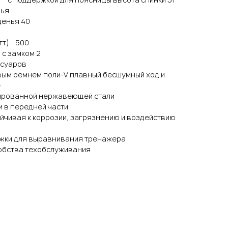
нья
денья 40
т) - 500
с замком 2
ссуаров
вым ремнем поли-V плавный бесшумный ход и
е
тированной нержавеющей стали
 в передней части
йчивая к коррозии, загрязнению и воздействию
ожки для выравнивания тренажера
обства техобслуживания