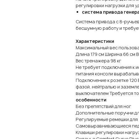
регулировки нагрузки для у
система привода генер
Система привода с 8-ручье
бесшумную работу и требуе
Характеристики
Максимальный вес пользоват
Длина 179 см Ширина 66 см В
Вес тренажера 98 кг
Не требует подключения к и
питания консоли вырабатыв
Подключение к розетке 120 В,
фазой, нейтралью и заземл
выключателем Требуется то
особенности
Без препятствий для ног
Дополнительные поручни дл
Регулируемые ремешки для 
Самовыравнивающиеся пед
Клавиши регулировки нагруз
Сиденье Comfort Curve Plus