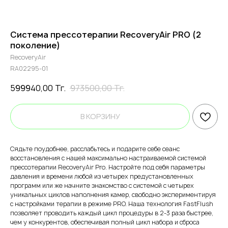
Система прессотерапии RecoveryAir PRO (2
поколение)
RecoveryAir
RA02295-01
599940,00
Тг.
973500,00
Тг.
В КОРЗИНУ
Сядьте поудобнее, расслабьтесь и подарите себе сеанс
восстановления с нашей максимально настраиваемой системой
прессотерапии RecoveryAir Pro. Настройте под себя параметры
давления и времени любой из четырех предустановленных
программ или же начните знакомство с системой с четырех
уникальных циклов наполнения камер, свободно экспериментируя
с настройками терапии в режиме PRO. Наша технология FastFlush
позволяет проводить каждый цикл процедуры в 2-3 раза быстрее,
чем у конкурентов, обеспечивая полный цикл набора и сброса