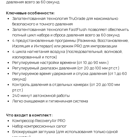
давления всего за 60 секунд.
Ключевые особенности:
Запатентованная технология TruGrade для максимально
безопасного и точного давления
Запатентованная технология FastFlush позволяет обеспечить
полный цикл набора и сброса давления всего за 60 секунд
4 предустановленные программы (Разминка, Восстановление,
Изоляция и Интервал) или режим PRO для импровизации
4 цикла нагнетания воздуха (последовательный, волновой,
изолированный и поток)
Регулируемые настройки времени (от 10 до 90 мин.)
Регулируемый диапазон давления (от 20 до 100 мм рт.ст.)
Регулируемое время удержания и спуска давления (от 1 до 60
секунд)
Контроль давления в отдельных камерах (от 20 до 100 мм
рт.ст.)
240 минут автономной работы
Легко очищаемая и гигиеничная система
Что входит в комплект:
Компрессор RecoveryAir PRO
Набор компрессионных сапог
Блокирующая заглушка (для использования только одной