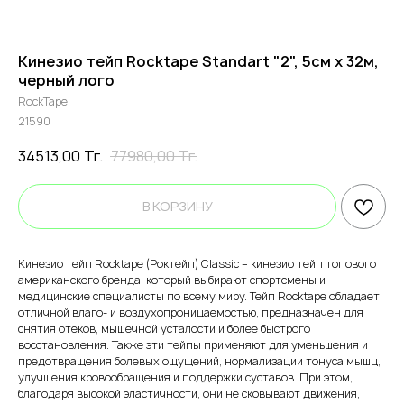
Кинезио тейп Rocktape Standart "2", 5см х 32м,
черный лого
RockTape
21590
34513,00
Тг.
77980,00
Тг.
В КОРЗИНУ
Кинезио тейп Rocktape (Роктейп) Classic – кинезио тейп топового
американского бренда, который выбирают спортсмены и
медицинские специалисты по всему миру. Тейп Rocktape обладает
отличной влаго- и воздухопроницаемостью, предназначен для
снятия отеков, мышечной усталости и более быстрого
восстановления. Также эти тейпы применяют для уменьшения и
предотвращения болевых ощущений, нормализации тонуса мышц,
улучшения кровообращения и поддержки суставов. При этом,
благодаря высокой эластичности, они не сковывают движения,