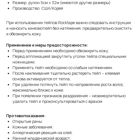
Размер: рулон 5см х 32м (имеются другие размеры)
Производство: США/Корея
При использовании тейпов Rocktape важно следовать инструкции
и наносить кинезиотейп без натяжения, предварительно очистить
и обезжирить кожу.
Применение и меры предосторожности:
Перед применением необходимо обезжирить кожу;
Перед аппликацией закруглить уголки тейпа специальными
ножницами;
Применять тейп необходимо со слабым натяжением;
После наклеивания тщательно растереть тейп – клеевая
основа активируется от тепла;
При удалении потянуть тейп по направлению роста волос,
максимально близко к коже.
При появлении признаков раздражения – незамедлительно
удалить тейп и проконсультироваться с врачом.
Противопоказания:
Открытые раны;
Кожные заболевания;
Аллергическая реакция на клей;
Ранний младенческий возраст;