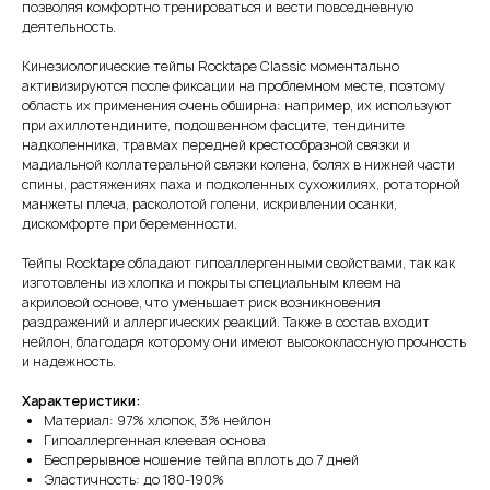
позволяя комфортно тренироваться и вести повседневную
деятельность.
Кинезиологические тейпы Rocktape Classic моментально
активизируются после фиксации на проблемном месте, поэтому
область их применения очень обширна: например, их используют
при ахиллотендините, подошвенном фасците, тендините
надколенника, травмах передней крестообразной связки и
мадиальной коллатеральной связки колена, болях в нижней части
спины, растяжениях паха и подколенных сухожилиях, ротаторной
манжеты плеча, расколотой голени, искривлении осанки,
дискомфорте при беременности.
Тейпы Rocktape обладают гипоаллергенными свойствами, так как
изготовлены из хлопка и покрыты специальным клеем на
акриловой основе, что уменьшает риск возникновения
раздражений и аллергических реакций. Также в состав входит
нейлон, благодаря которому они имеют высококлассную прочность
и надежность.
Характеристики:
Материал: 97% хлопок, 3% нейлон
Гипоаллергенная клеевая основа
Беспрерывное ношение тейпа вплоть до 7 дней
Эластичность: до 180-190%