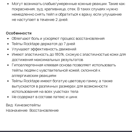
Могут возникать слабые/умеренные кожные реакции. Такие как:
покраснения, зуд, крапивница, отек. В таких случаях нужно
немедленно снять тейп и обратиться к врачу, если улучшение
не наступает в течение 2 дней.
Особенности
Облегчают боль и ускоряют процесс восстановления
Тейпы Rocktape держатся до 7 дней
Улучшают эффективность движений
Имеют эластичность до 180%, схожую с эластичностью кожи для
достижения максимальных результатов
Гипоаллергенная клеевая основа позволяет использовать
тейпы людям с чувствительной кожей, склонной к
аллергическим реакциям
Тейпы Rocktape имеют богатую цветовую гамму, а также
выпускаются в различных размерах для возможности
использования на всех участках тела
Не содержат в составе латекс и цинк
Вид: Кинезиотейпы
Назначение: Восстановление