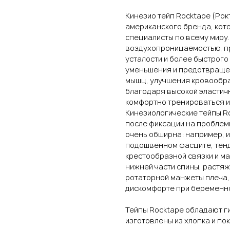
Кинезио тейп Rocktape (Рокт
американского бренда, кот
специалисты по всему миру.
воздухопроницаемостью, пр
усталости и более быстрого
уменьшения и предотвраще
мышц, улучшения кровообра
благодаря высокой эластич
комфортно тренироваться и
Кинезиологические тейпы R
после фиксации на проблем
очень обширна: например, и
подошвенном фасците, тенд
крестообразной связки и ма
нижней части спины, растя
ротаторной манжеты плеча, 
дискомфорте при беременно
Тейпы Rocktape обладают г
изготовлены из хлопка и по