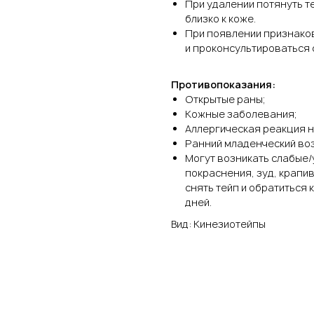
При удалении потянуть т
близко к коже.
При появлении признако
и проконсультироваться 
Противопоказания:
Открытые раны;
Кожные заболевания;
Аллергическая реакция н
Ранний младенческий воз
Могут возникать слабые/
покраснения, зуд, крапив
снять тейп и обратиться 
дней.
Вид: Кинезиотейпы