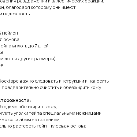
новения раздражений и аллергических реакций.
он, благодаря которому они имеют
и надежность.
% нейлон
я основа
йпа вплоть до 7 дней
0%
(имеются другие размеры)
ея
Rocktape важно следовать инструкции и наносить
 предварительно очистить и обезжирить кожу.
сторожности:
ходимо обезжирить кожу;
глить уголки тейпа специальными ножницами;
имо со слабым натяжением;
льно растереть тейп – клеевая основа