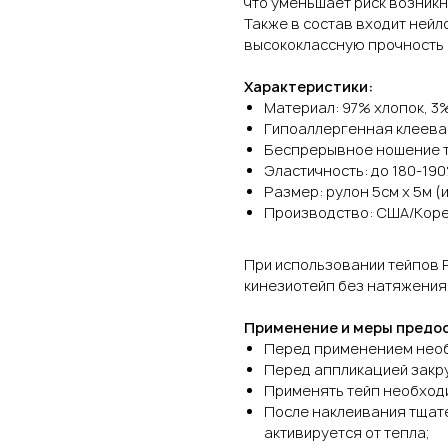
что уменьшает риск возник
Также в состав входит нейл
высококлассную прочность 
Характеристики:
Материал: 97% хлопок, 3
Гипоаллергенная клеева
Беспрерывное ношение те
Эластичность: до 180-19
Размер: рулон 5см х 5м 
Производство: США/Кор
При использовании тейпов 
кинезиотейп без натяжения,
Применение и меры предо
Перед применением необ
Перед аппликацией закру
Применять тейп необход
После наклеивания тщате
активируется от тепла;