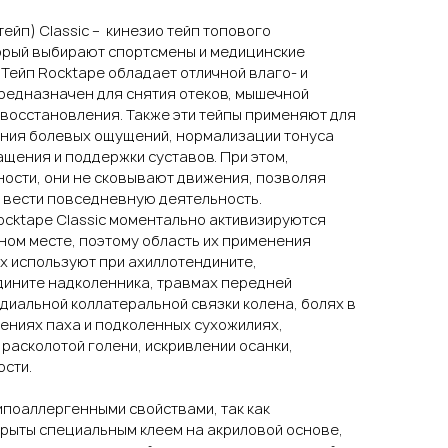
ейп) Classic – кинезио тейп топового
орый выбирают спортсмены и медицинские
 Тейп Rocktape обладает отличной влаго- и
едназначен для снятия отеков, мышечной
 восстановления. Также эти тейпы применяют для
ния болевых ощущений, нормализации тонуса
щения и поддержки суставов. При этом,
ности, они не сковывают движения, позволяя
 вести повседневную деятельность.
ocktape Classic моментально активизируются
ном месте, поэтому область их применения
х используют при ахиллотендините,
ините надколенника, травмах передней
диальной коллатеральной связки колена, болях в
жениях паха и подколенных сухожилиях,
расколотой голени, искривлении осанки,
сти.
ипоаллергенными свойствами, так как
крыты специальным клеем на акриловой основе,