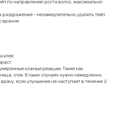
ейп по направлению роста волос, максимально
в раздражения – незамедлительно удалить тейп
с врачом.
а клей;
раст;
умеренные кожные реакции. Такие как:
ница, отек. В таких случаях нужно немедленно
к врачу, если улучшение не наступает в течение 2