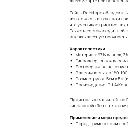
дискомфорте при беременно
Тейпы Rocktape обладают г
изготовлены из хлопка и по
что уменьшает риск возник
Также в состав входит нейл
высококлассную прочность 
Характеристики:
Материал: 97% хлопок, 3
Гипоаллергенная клеева
Беспрерывное ношение те
Эластичность: до 180-19
Размер: рулон 5см х 5м 
Производство: США/Кор
При использовании тейпов 
кинезиотейп без натяжения,
Применение и меры предо
Перед применением необ