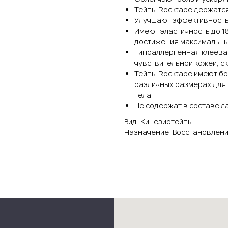
Тейпы Rocktape держатся
Улучшают эффективност
Имеют эластичность до 1
достижения максимальны
Гипоаллергенная клеева
чувствительной кожей, с
Тейпы Rocktape имеют бо
различных размерах для 
тела
Не содержат в составе ла
Вид: Кинезиотейпы
Назначение: Восстановлен