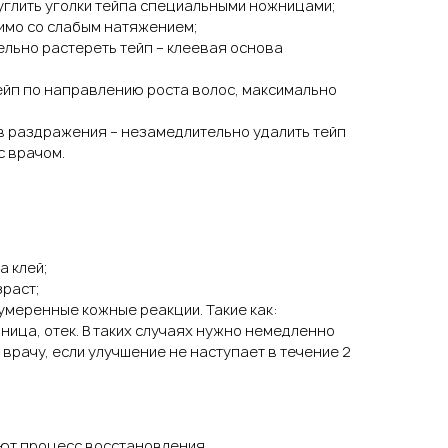
глить уголки тейпа специальными ножницами;
имо со слабым натяжением;
льно растереть тейп – клеевая основа
ейп по направлению роста волос, максимально
в раздражения – незамедлительно удалить тейп
с врачом.
а клей;
раст;
умеренные кожные реакции. Такие как:
ница, отек. В таких случаях нужно немедленно
к врачу, если улучшение не наступает в течение 2
яют процесс восстановления