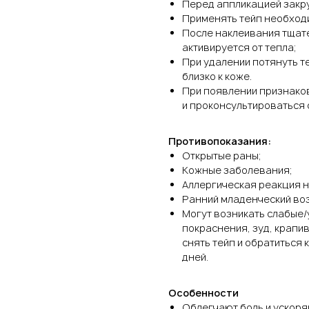
Перед аппликацией закру
Применять тейп необход
После наклеивания тщате
активируется от тепла;
При удалении потянуть т
близко к коже.
При появлении признако
и проконсультироваться 
Противопоказания:
Открытые раны;
Кожные заболевания;
Аллергическая реакция н
Ранний младенческий воз
Могут возникать слабые/
покраснения, зуд, крапив
снять тейп и обратиться 
дней.
Особенности
Облегчают боль и ускор