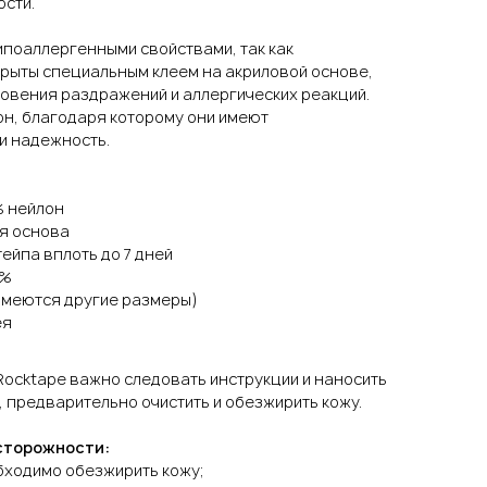
сти.
ипоаллергенными свойствами, так как
крыты специальным клеем на акриловой основе,
новения раздражений и аллергических реакций.
он, благодаря которому они имеют
и надежность.
% нейлон
я основа
йпа вплоть до 7 дней
0%
(имеются другие размеры)
ея
Rocktape важно следовать инструкции и наносить
 предварительно очистить и обезжирить кожу.
сторожности:
ходимо обезжирить кожу;