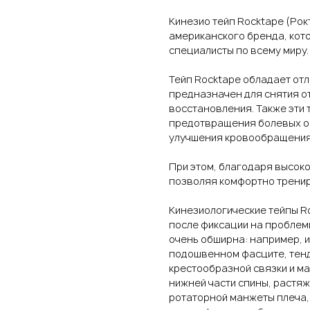
Кинезио тейп Rocktape (Рокт
американского бренда, кот
специалисты по всему миру.
Тейп Rocktape обладает от
предназначен для снятия от
восстановления. Также эти
предотвращения болевых о
улучшения кровообращения 
При этом, благодаря высоко
позволяя комфортно тренир
Кинезиологические тейпы R
после фиксации на проблем
очень обширна: например, и
подошвенном фасците, тенд
крестообразной связки и ма
нижней части спины, растя
ротаторной манжеты плеча, 