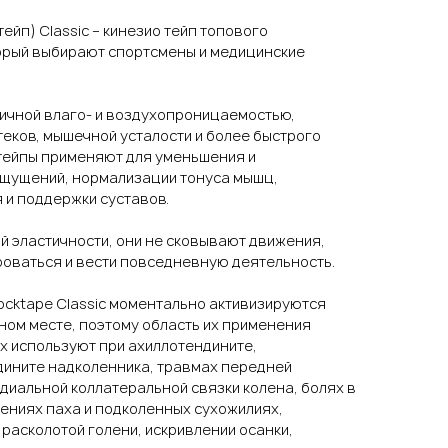
ейп) Classic – кинезио тейп топового
орый выбирают спортсмены и медицинские
личной влаго- и воздухопроницаемостью,
еков, мышечной усталости и более быстрого
 тейпы применяют для уменьшения и
щущений, нормализации тонуса мышц,
и поддержки суставов.
й эластичности, они не сковывают движения,
оваться и вести повседневную деятельность.
ocktape Classic моментально активизируются
ном месте, поэтому область их применения
х используют при ахиллотендините,
ините надколенника, травмах передней
диальной коллатеральной связки колена, болях в
жениях паха и подколенных сухожилиях,
расколотой голени, искривлении осанки,