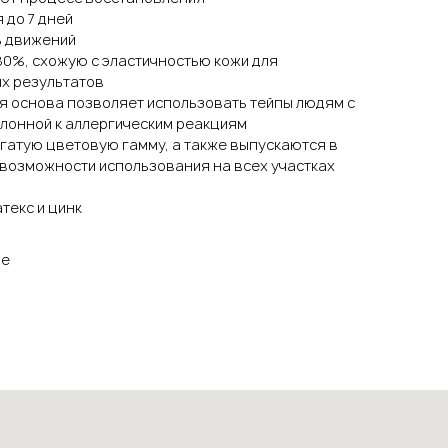
 до 7 дней
ь движений
80%, схожую с эластичностью кожи для
х результатов
я основа позволяет использовать тейпы людям с
клонной к аллергическим реакциям
гатую цветовую гамму, а также выпускаются в
возможности использования на всех участках
текс и цинк
ие