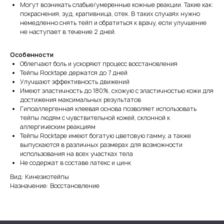
Могут возникать слабые/умеренные кожные реакции. Такие как:
покраснения, зуд, крапивница, отек. В таких случаях нужно
немедленно снять тейп и обратиться к врачу, если улучшение
не наступает в течение 2 дней.
Особенности
Облегчают боль и ускоряют процесс восстановления
Тейпы Rocktape держатся до 7 дней
Улучшают эффективность движений
Имеют эластичность до 180%, схожую с эластичностью кожи для
достижения максимальных результатов
Гипоаллергенная клеевая основа позволяет использовать
тейпы людям с чувствительной кожей, склонной к
аллергическим реакциям
Тейпы Rocktape имеют богатую цветовую гамму, а также
выпускаются в различных размерах для возможности
использования на всех участках тела
Не содержат в составе латекс и цинк
Вид: Кинезиотейпы
Назначение: Восстановление