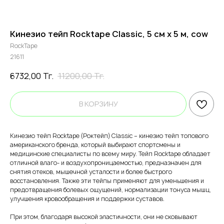
Кинезио тейп Rocktape Classic, 5 см х 5 м, cow
RockTape
21611
6732,00
Тг.
11200,00
Тг.
В КОРЗИНУ
Кинезио тейп Rocktape (Роктейп) Classic – кинезио тейп топового
американского бренда, который выбирают спортсмены и
медицинские специалисты по всему миру. Тейп Rocktape обладает
отличной влаго- и воздухопроницаемостью, предназначен для
снятия отеков, мышечной усталости и более быстрого
восстановления. Также эти тейпы применяют для уменьшения и
предотвращения болевых ощущений, нормализации тонуса мышц,
улучшения кровообращения и поддержки суставов.
При этом, благодаря высокой эластичности, они не сковывают