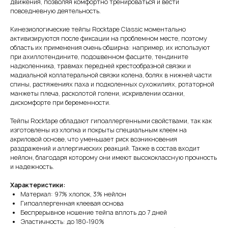
движения, позволяя комфортно тренироваться и вести
повседневную деятельность.
Кинезиологические тейпы Rocktape Classic моментально
активизируются после фиксации на проблемном месте, поэтому
область их применения очень обширна: например, их используют
при ахиллотендините, подошвенном фасците, тендините
надколенника, травмах передней крестообразной связки и
мадиальной коллатеральной связки колена, болях в нижней части
спины, растяжениях паха и подколенных сухожилиях, ротаторной
манжеты плеча, расколотой голени, искривлении осанки,
дискомфорте при беременности.
Тейпы Rocktape обладают гипоаллергенными свойствами, так как
изготовлены из хлопка и покрыты специальным клеем на
акриловой основе, что уменьшает риск возникновения
раздражений и аллергических реакций. Также в состав входит
нейлон, благодаря которому они имеют высококлассную прочность
и надежность.
Характеристики:
Материал: 97% хлопок, 3% нейлон
Гипоаллергенная клеевая основа
Беспрерывное ношение тейпа вплоть до 7 дней
Эластичность: до 180-190%