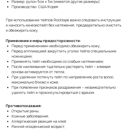
Размер: рулон 5см х 5м (имеются другие размеры)
Производство: США/Корея
При использовании тейпов Rocktape важно следовать инструкции
и наносить кинезиотейп без натяжения, предварительно очистить
и обезжирить кожу.
Применение и меры предосторожности:
Перед применением необходимо обезжирить кожу;
Перед аппликацией закруглить уголки тейпа специальными
ножницами;
Применять тейп необходимо со слабым натяжением;
После наклеивания тщательно растереть тейп – клеевая
основа активируется от тепла;
При удалении потянуть тейп по направлению роста волос,
максимально близко к коже.
При появлении признаков раздражения – незамедлительно
удалить тейп и проконсультироваться с врачом.
Противопоказания:
Открытые раны;
Кожные заболевания;
Аллергическая реакция на клей;
Ранний младенческий возраст;