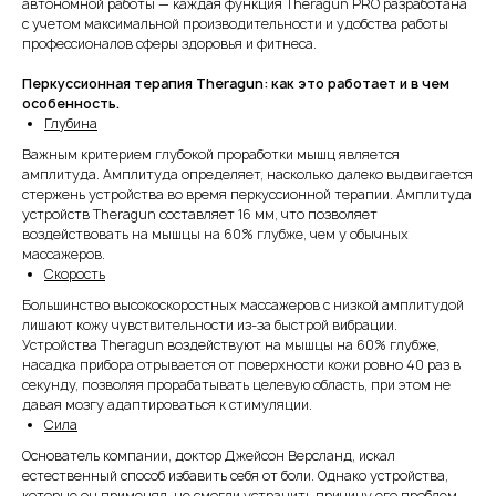
автономной работы — каждая функция Theragun PRO разработана
с учетом максимальной производительности и удобства работы
профессионалов сферы здоровья и фитнеса.
Перкуссионная терапия Theragun: как это работает и в чем
особенность.
Глубина
Важным критерием глубокой проработки мышц является
амплитуда. Амплитуда определяет, насколько далеко выдвигается
стержень устройства во время перкуссионной терапии. Амплитуда
устройств Theragun составляет 16 мм, что позволяет
воздействовать на мышцы на 60% глубже, чем у обычных
массажеров.
Скорость
Большинство высокоскоростных массажеров с низкой амплитудой
лишают кожу чувствительности из-за быстрой вибрации.
Устройства Theragun воздействуют на мышцы на 60% глубже,
насадка прибора отрывается от поверхности кожи ровно 40 раз в
секунду, позволяя прорабатывать целевую область, при этом не
давая мозгу адаптироваться к стимуляции.
Сила
Основатель компании, доктор Джейсон Версланд, искал
естественный способ избавить себя от боли. Однако устройства,
которые он применял, не смогли устранить причину его проблем.