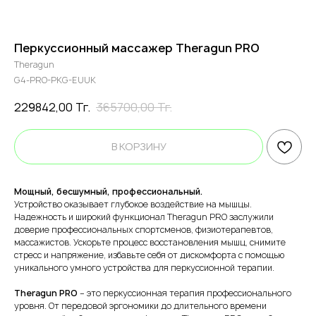
Перкуссионный массажер Theragun PRO
Theragun
G4-PRO-PKG-EUUK
229842,00
Тг.
365700,00
Тг.
В КОРЗИНУ
Мощный, бесшумный, профессиональный.
Устройство оказывает глубокое воздействие на мышцы.
Надежность и широкий функционал Theragun PRO заслужили
доверие профессиональных спортсменов, физиотерапевтов,
массажистов. Ускорьте процесс восстановления мышц, снимите
стресс и напряжение, избавьте себя от дискомфорта с помощью
уникального умного устройства для перкуссионной терапии.
Theragun PRO
– это перкуссионная терапия профессионального
уровня. От передовой эргономики до длительного времени