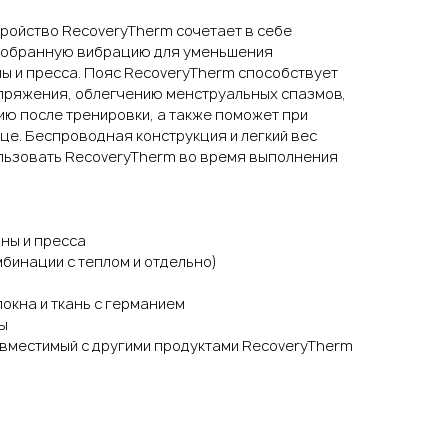
ройство RecoveryTherm сочетает в себе
одобранную вибрацию для уменьшения
ы и пресса. Пояс RecoveryTherm способствует
пряжения, облегчению менструальных спазмов,
ю после тренировки, а также поможет при
це. Беспроводная конструкция и легкий вес
льзовать RecoveryTherm во время выполнения
ины и пресса
мбинации с теплом и отдельно)
локна и ткань с германием
ы
овместимый с другими продуктами RecoveryTherm