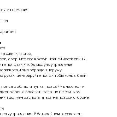
ена и германия
 год
гарантия
я
erm
ие сидя или стоя.
erm, оберните его вокруг нижней части спины,
те пояс так, чтобы модуль управления
не живота и был обращен наружу.
их руках, центрируйте пояс, чтобы концы были
пояса в области пупка, правый – внахлест, и
олжен хорошо облегать тело, но не слишком
ения должен располагаться на правой стороне
rm
анель управления. В батарейном отсеке есть