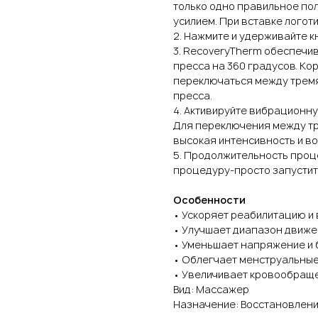
только одно правильное по
усилием. При вставке логот
2. Нажмите и удерживайте к
3. RecoveryTherm обеспечи
пресса на 360 градусов. Ко
переключаться между тремя
пресса.
4. Активируйте вибрационну
Для переключения между тр
высокая интенсивность и во
5. Продолжительность проце
процедуру-просто запустит
Особенности
• Ускоряет реабилитацию и
• Улучшает диапазон движе
• Уменьшает напряжение и 
• Облегчает менструальные
• Увеличивает кровообращ
Вид: Массажер
Назначение: Восстановлен