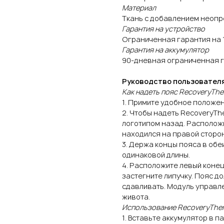
Материал
Ткань с добавлением неопр
Гарантия на устройство
Ограниченная гарантия на 1
Гарантия на аккумулятор
90-дневная ограниченная 
Руководство пользовател
Как надеть пояс RecoveryTh
1. Примите удобное положен
2. Чтобы надеть RecoveryTh
логотипом назад. Расположи
находился на правой сторо
3. Держа концы пояса в обе
одинаковой длины.
4. Расположите левый конец 
застегните липучку. Пояс д
сдавливать. Модуль управл
живота.
Использование RecoveryThe
1. Вставьте аккумулятор в п