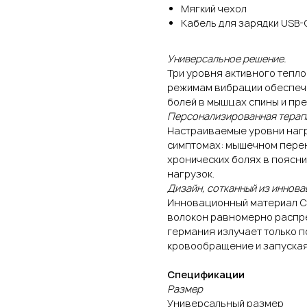
Мягкий чехол
Кабель для зарядки USB-
Универсальное решение.
Три уровня активного тепло
режимам вибрации обеспеч
болей в мышцах спины и пре
Персонализированная терап
Настраиваемые уровни нагр
симптомах: мышечном пере
хронических болях в поясн
нагрузок.
Дизайн, сотканный из иннова
Инновационный материал Car
волокон равномерно распре
германия излучает только 
кровообращение и запуская
Спецификации
Размер
Универсальный размер