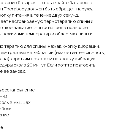
ложение батареи. Не вставляйте батарею с
ип Therabody должен быть обращен наружу.
нопку питания в течение двух секунд.
вает настраиваемую термотерапию спины и
роткое нажатие кнопки нагрева позволяет
 режимами температур в областях спины и
ю терапию для спины, нажав кнопку вибрации.
емя режимами вибрации (низкая интенсивность,
лна) коротким нажатием на кнопку вибрации.
дуры около 20 минут. Если хотите повторить
е ее заново.
 восстановление
ний
боль в мышцах
 боли
ение
ие