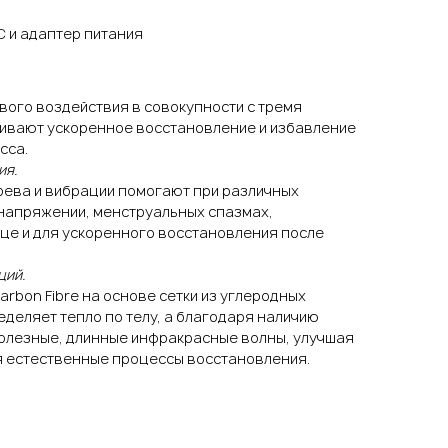
C и адаптер питания
вого воздействия в совокупности с тремя
ивают ускоренное восстановление и избавление
сса.
ия.
ева и вибрации помогают при различных
напряжении, менструальных спазмах,
ице и для ускоренного восстановления после
ций.
bon Fibre на основе сетки из углеродных
деляет тепло по телу, а благодаря наличию
полезные, длинные инфракрасные волны, улучшая
 естественные процессы восстановления.