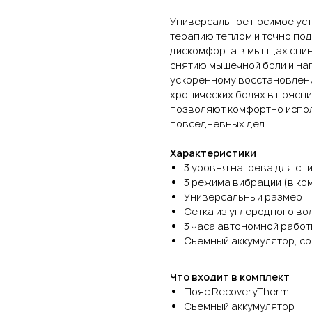
Универсальное носимое уст
терапию теплом и точно п
дискомфорта в мышцах спин
снятию мышечной боли и на
ускоренному восстановлени
хронических болях в поясни
позволяют комфортно испо
повседневных дел.
Характеристики
3 уровня нагрева для сп
3 режима вибрации (в ко
Универсальный размер
Сетка из углеродного во
3 часа автономной работ
Съемный аккумулятор, с
Что входит в комплект
Пояс RecoveryTherm
Съемный аккумулятор