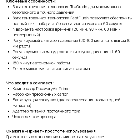
Ключевые особенности:
Запатентованная технология TruGrade для максимально
безопасного и точного давления
Запатентованная технология FastFlush позволяет обеспечить
полный цикл набора и сброса давления всего за 60 секунд
4 варианта настройки времени (20 мин, 40 мин, 60 мин и
непрерывный)
Регулируемый диапазон давления (20-100 мм рт.ст. с шагом 10
мм рт.ст.)
Регулируемое время удержания и спуска давления (1–60
секунд)
180 минут автономной работы
Легко очищаемая и гигиеничная система
Что входит в комплект:
Компрессор RecoveryAir Prime
Набор компрессионных сапог
Блокирующая заглушка (для использования только одной
манжеты)
Адаптер питания постоянного тока
Чехол для компрессора
Скажите «Привет» простоте использования.
Грамотное восстановление начинается с улучшения