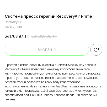
Система прессотерапии RecoveryAir Prime
RecoveryAir
RA02287-01
341768,97
Тг.
524050,00
Тг.
В КОРЗИНУ
Простая в использовании система пневматической компрессии
RecoveryAir Prime позволяет каждому попробовать на себе
клиническую проверенную технологию компрессионного массажа.
Просто установите нужное время и давление, сядьте поудобнее,
расслабьтесь и подарите вашему телу качественное
восстановление. Наша технология FastFlush позволяет проводить
каждый цикл процедуры в 2-3 раза быстрее, чем у конкурентов,
обеспечивая полный цикл набора и сброса давления всего за 60
секунд.