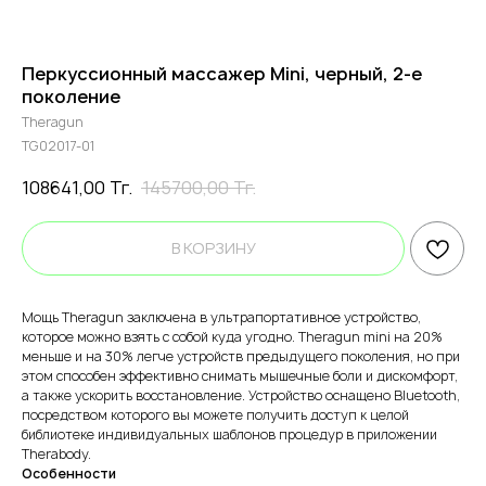
Перкуссионный массажер Mini, черный, 2-е
поколение
Theragun
TG02017-01
108641,00
Тг.
145700,00
Тг.
В КОРЗИНУ
Мощь Theragun заключена в ультрапортативное устройство,
которое можно взять с собой куда угодно. Theragun mini на 20%
меньше и на 30% легче устройств предыдущего поколения, но при
этом способен эффективно снимать мышечные боли и дискомфорт,
а также ускорить восстановление. Устройство оснащено Bluetooth,
посредством которого вы можете получить доступ к целой
библиотеке индивидуальных шаблонов процедур в приложении
Therabody.
Особенности