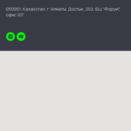
050051, Казахстан, г. Алматы, Достык, 202, БЦ "Форум",
офис 107