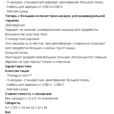
- 3 насадки: стандартная шаровая, демпферная, большой палец
- Кабель для зарядки от USB-A/USB-C
- Мягкая сумка
Теперь с большим количеством насадок для индивидуальной
терапии.
Демпферная
Твердая, но нежная, универсальная насадка для проработки
большинства участков тела.
Стандартная шаровая
Эта насадка чуть жестче, чем демпферная, и идеально подходит
для проработки больших и малых групп мышц.
Большой палец
Имитирует воздействие большим пальцем. Используется главным
образом на триггерных точках и пояснице.
Характеристики
Комплектация
- Theragun mini™
- 3 насадки: стандартная, демпферная, большой палец
- Кабель для зарядки от USB-A - USB-C
- Мягкая сумка
Совместимость с насадками
Все насадки 4-го и 5-го поколений
Габариты
141 x 125 x 49 мм (Д х Ш х В)
Вес