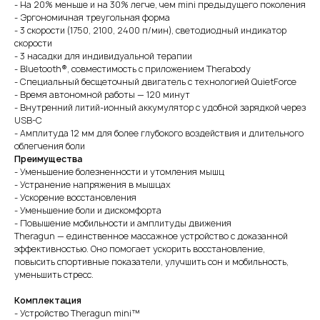
- На 20% меньше и на 30% легче, чем mini предыдущего поколения
- Эргономичная треугольная форма
- 3 скорости (1750, 2100, 2400 п/мин), светодиодный индикатор
скорости
- 3 насадки для индивидуальной терапии
- Bluetooth®, совместимость с приложением Therabody
- Специальный бесщеточный двигатель c технологией QuietForce
- Время автономной работы — 120 минут
- Внутренний литий-ионный аккумулятор с удобной зарядкой через
USB-C
- Амплитуда 12 мм для более глубокого воздействия и длительного
облегчения боли
Преимущества
- Уменьшение болезненности и утомления мышц
- Устранение напряжения в мышцах
- Ускорение восстановления
- Уменьшение боли и дискомфорта
- Повышение мобильности и амплитуды движения
Theragun — единственное массажное устройство с доказанной
эффективностью. Оно помогает ускорить восстановление,
повысить спортивные показатели, улучшить сон и мобильность,
уменьшить стресс.
Комплектация
- Устройство Theragun mini™