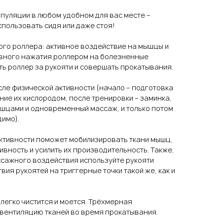
уляции в любом удобном для вас месте –
пользовать сидя или даже стоя!
го роллера: активное воздействие на мышцы и
авного нажатия роллером на болезненные
ять роллер за рукояти и совершать прокатывания.
сле физической активности (начало – подготовка
ие их кислородом, после тренировки – заминка,
шцами и одновременный массаж, и только потом
димо).
ктивности поможет мобилизировать ткани мышц,
вность и усилить их производительность. Также,
ссажного воздействия используйте рукояти
ия рукоятей на триггерные точки такой же, как и
, легко чистится и моется. Трёхмерная
вентиляцию тканей во время прокатывания.