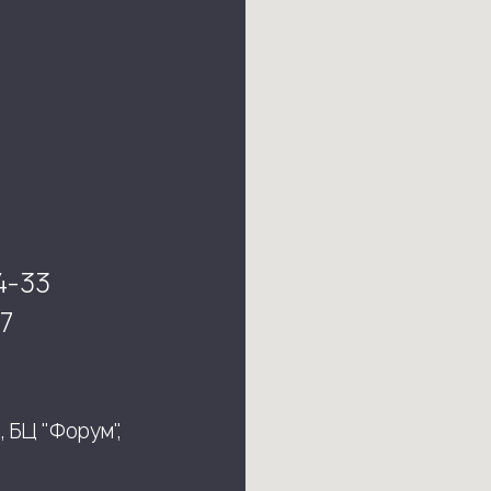
4-33
7
, БЦ "Форум",