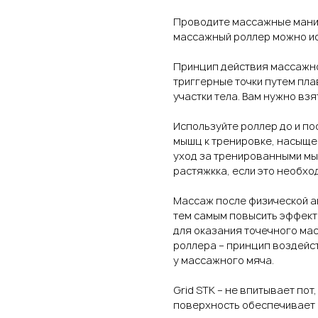
Проводите массажные манип
массажный роллер можно ис
Принцип действия массажно
триггерные точки путем пл
участки тела. Вам нужно вз
Используйте роллер до и по
мышц к тренировке, насыщен
уход за тренированными мы
растяжкка, если это необхо
Массаж после физической а
тем самым повысить эффекти
для оказания точечного ма
роллера – принцип воздейств
у массажного мяча.
Grid STK – не впитывает пот
поверхность обеспечивает 